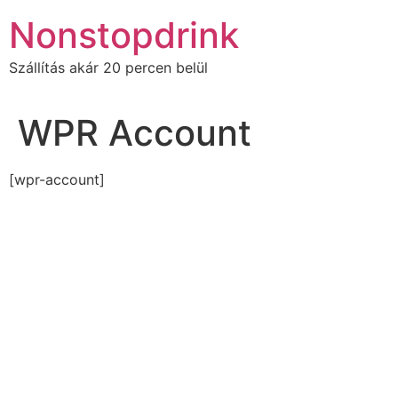
Ugrás
Nonstopdrink
a
tartalomhoz
Szállítás akár 20 percen belül
WPR Account
[wpr-account]