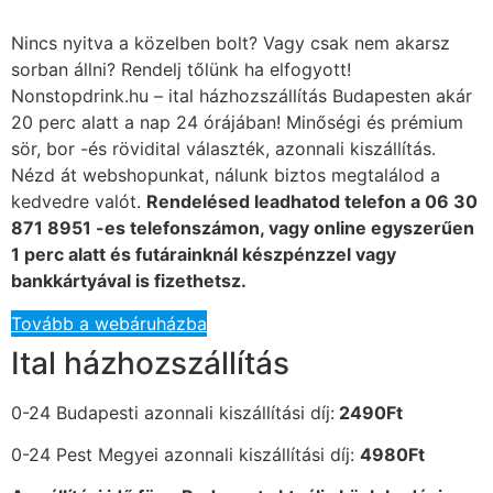
Nincs nyitva a közelben bolt? Vagy csak nem akarsz
sorban állni? Rendelj tőlünk ha elfogyott!
Nonstopdrink.hu – ital házhozszállítás Budapesten akár
20 perc alatt a nap 24 órájában! Minőségi és prémium
sör, bor -és rövidital választék, azonnali kiszállítás.
Nézd át webshopunkat, nálunk biztos megtalálod a
kedvedre valót.
Rendelésed leadhatod telefon a 06 30
871 8951 -es telefonszámon, vagy online egyszerűen
1 perc alatt és futárainknál készpénzzel vagy
bankkártyával is fizethetsz.
Tovább a webáruházba
Ital házhozszállítás
0-24 Budapesti azonnali kiszállítási díj:
2490Ft
0-24 Pest Megyei azonnali kiszállítási díj:
4980Ft