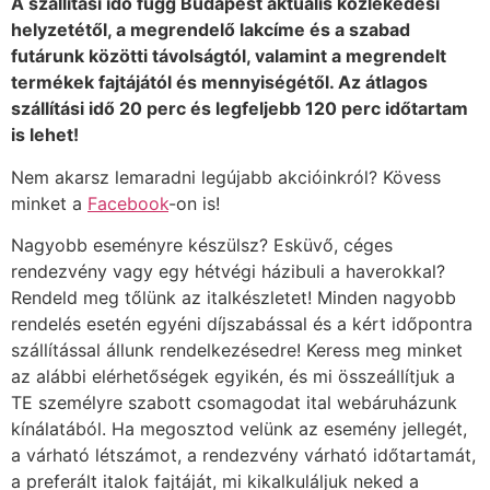
A szállítási idő függ Budapest aktuális közlekedési
helyzetétől, a megrendelő lakcíme és a szabad
futárunk közötti távolságtól, valamint a megrendelt
termékek fajtájától és mennyiségétől. Az átlagos
szállítási idő 20 perc és legfeljebb 120 perc időtartam
is lehet!
Nem akarsz lemaradni legújabb akcióinkról? Kövess
minket a
Facebook
-on is!
Nagyobb eseményre készülsz? Esküvő, céges
rendezvény vagy egy hétvégi házibuli a haverokkal?
Rendeld meg tőlünk az italkészletet! Minden nagyobb
rendelés esetén egyéni díjszabással és a kért időpontra
szállítással állunk rendelkezésedre! Keress meg minket
az alábbi elérhetőségek egyikén, és mi összeállítjuk a
TE személyre szabott csomagodat ital webáruházunk
kínálatából. Ha megosztod velünk az esemény jellegét,
a várható létszámot, a rendezvény várható időtartamát,
a preferált italok fajtáját, mi kikalkuláljuk neked a