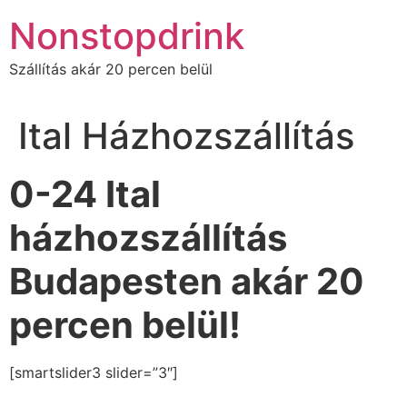
Ugrás
Nonstopdrink
a
tartalomhoz
Szállítás akár 20 percen belül
Ital Házhozszállítás
0-24 Ital
házhozszállítás
Budapesten akár 20
percen belül!
[smartslider3 slider=”3″]