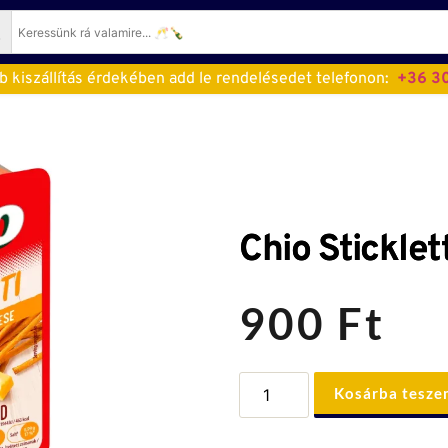
 kiszállítás érdekében add le rendelésedet telefonon:  
+36 30
Chio Sticklet
900
Ft
Chio
Kosárba tesz
Stickletti
Sajtos
Ropi
(80g)