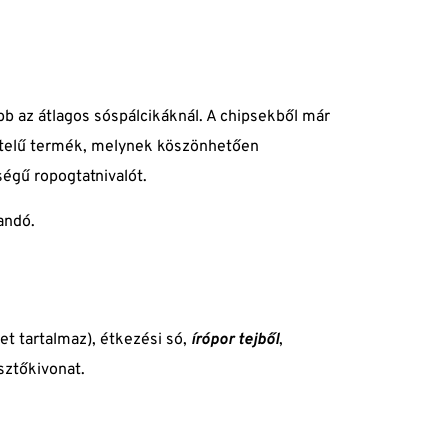
abb az átlagos sóspálcikáknál. A chipsekből már
kivitelű termék, melynek köszönhetően
ségű ropogtatnivalót.
andó.
t tartalmaz), étkezési só,
írópor
tejből
,
sztőkivonat.