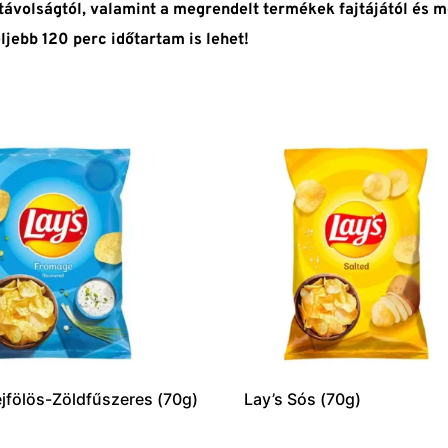
 távolságtól, valamint a megrendelt termékek fajtájától és m
eljebb 120 perc időtartam is lehet!
ejfölös-Zöldfűszeres (70g)
Lay’s Sós (70g)