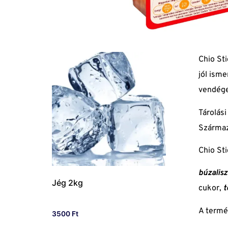
Chio Sti
jól isme
vendége
Tárolási
Származ
Chio Sti
búzalisz
Jég 2kg
cukor,
t
A term
3500
Ft