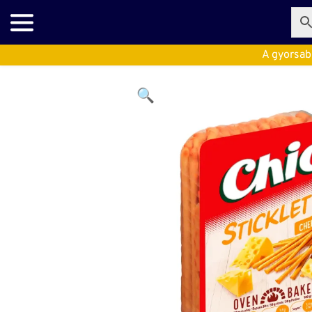
A gyorsabb
🔍