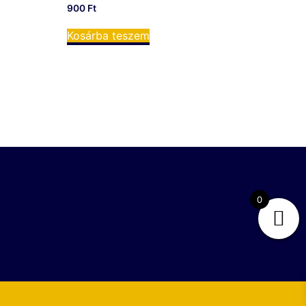
900
Ft
Kosárba teszem
0