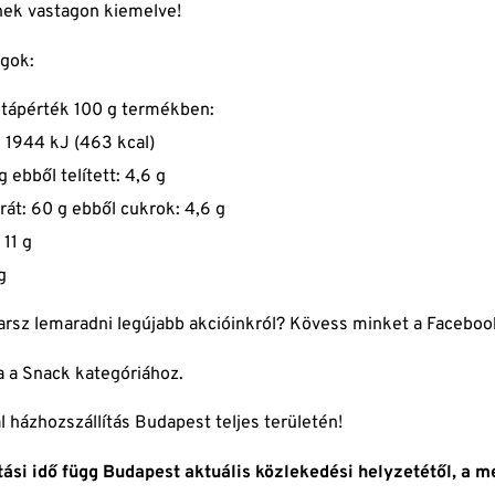
nek vastagon kiemelve!
gok:
 tápérték 100 g termékben:
: 1944 kJ (463 kcal)
 g ebből telített: 4,6 g
rát: 60 g ebből cukrok: 4,6 g
 11 g
g
rsz lemaradni legújabb akcióinkról? Kövess minket a
Faceboo
a
a Snack kategóriához.
l házhozszállítás Budapest teljes területén!
ítási idő függ Budapest aktuális közlekedési helyzetétől, a 