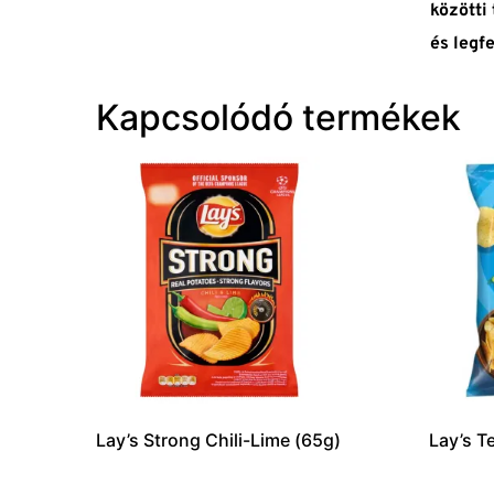
közötti
és legf
Kapcsolódó termékek
Lay’s Strong Chili-Lime (65g)
Lay’s T