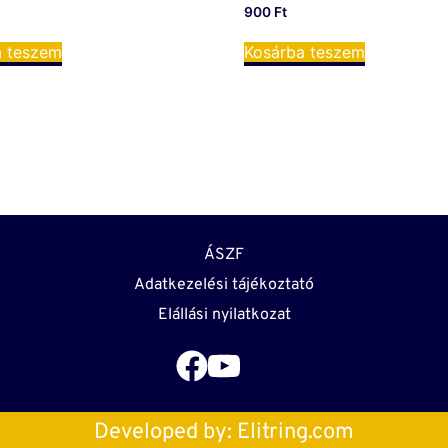
900
Ft
a teszem
Kosárba teszem
ÁSZF
Adatkezelési tájékoztató
Elállási nyilatkozat
Developed by: 
Elitring.com