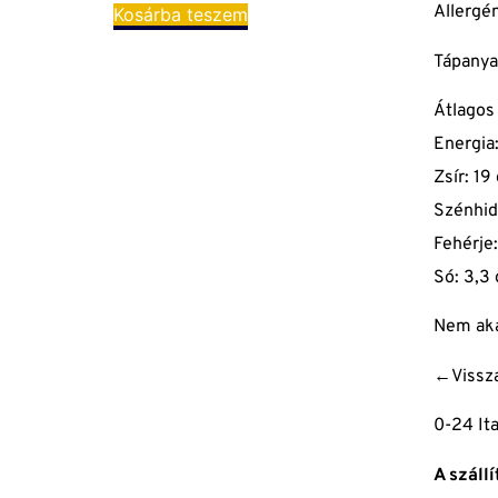
Allergé
Kosárba teszem
Tápanya
Átlagos
Energia
Zsír: 19
Szénhid
Fehérje:
Só: 3,3 
Nem aka
←Vissz
0-24 Ita
A száll