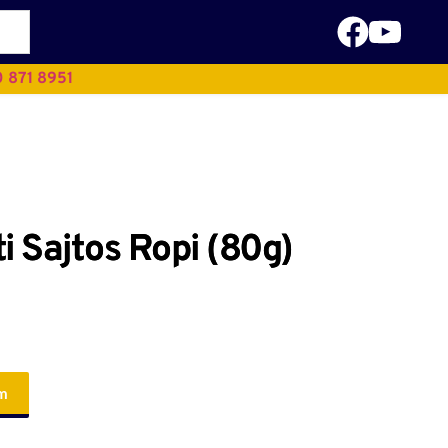
 871 8951
ti Sajtos Ropi (80g)
em