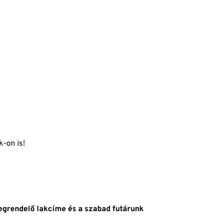
k
-on is!
megrendelő lakcíme és a szabad futárunk