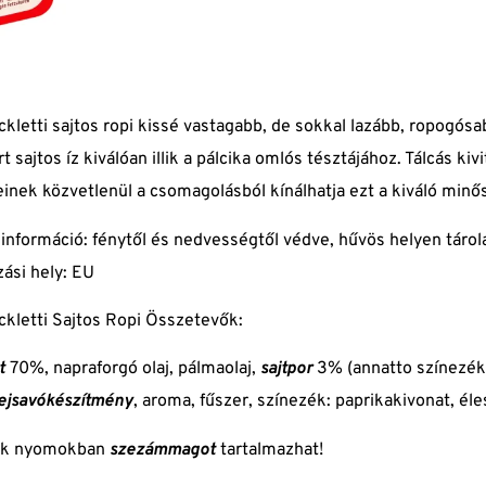
mennyiség
ckletti sajtos ropi kissé vastagabb, de sokkal lazább, ropogós
rt sajtos íz kiválóan illik a pálcika omlós tésztájához. Tálcás 
inek közvetlenül a csomagolásból kínálhatja ezt a kiváló minő
 információ: fénytől és nedvességtől védve, hűvös helyen tárol
ási hely: EU
ckletti Sajtos Ropi Összetevők:
t
70%, napraforgó olaj, pálmaolaj,
sajtpor
3% (annatto színezéke
ejsavókészítmény
, aroma, fűszer, színezék: paprikakivonat, éle
ék nyomokban
szezámmagot
tartalmazhat!