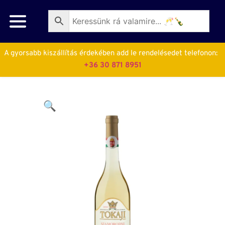
A gyorsabb kiszállítás érdekében add le rendelésedet telefonon:  
+36 30 871 8951
🔍