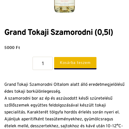
Grand Tokaji Szamorodni (0,5l)
5000
Ft
Grand
Kosárba teszem
Tokaji
Szamorodni
(0,5l)
mennyiség
Grand Tokaji Szamorodni Oltalom alatt álló eredetmegjelölésű
édes tokaji borkülönlegesség.
A szamorodni bor az ép és aszúsodott késői szüretelésű
szőlőszemek együttes feldolgozásával készült tokaji
specialitás. Karakterét tölgyfa hordós érlelés során nyeri el.
Ajánljuk aperitifként teasüteményekhez, gyümölcsragus
ételek mellé, desszertekhez, sajtokhoz és kávé után 10-12°C-