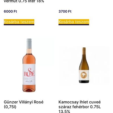
vermut 0.75 liter 18%
6000
Ft
3700
Ft
Kosárba teszem
Kosárba teszem
Günzer Villányi Rosé
Kamocsay Ihlet cuveé
(0,75l)
száraz fehérbor 0.75L
13.5%