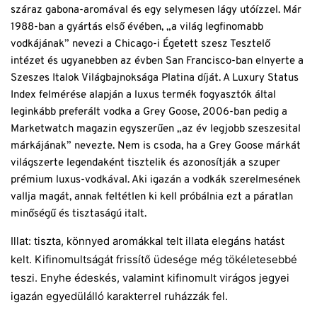
száraz gabona-aromával és egy selymesen lágy utóízzel. Már
1988-ban a gyártás első évében, „a világ legfinomabb
vodkájának” nevezi a Chicago-i Égetett szesz Tesztelő
intézet és ugyanebben az évben San Francisco-ban elnyerte a
Szeszes Italok Világbajnoksága Platina díját. A Luxury Status
Index felmérése alapján a luxus termék fogyasztók által
leginkább preferált vodka a Grey Goose, 2006-ban pedig a
Marketwatch magazin egyszerűen „az év legjobb szeszesital
márkájának” nevezte. Nem is csoda, ha a Grey Goose márkát
világszerte legendaként tisztelik és azonosítják a szuper
prémium luxus-vodkával. Aki igazán a vodkák szerelmesének
vallja magát, annak feltétlen ki kell próbálnia ezt a páratlan
minőségű és tisztaságú italt.
Illat: tiszta, könnyed aromákkal telt illata elegáns hatást
kelt. Kifinomultságát frissítő üdesége még tökéletesebbé
teszi. Enyhe édeskés, valamint kifinomult virágos jegyei
igazán egyedülálló karakterrel ruházzák fel.