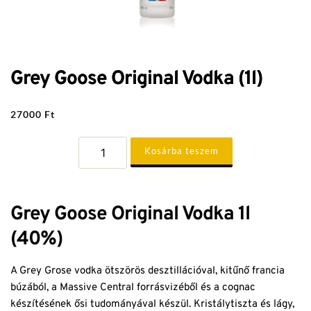
Grey Goose Original Vodka (1l)
27000
Ft
Grey
Kosárba teszem
Goose
Original
Vodka
(1l)
mennyiség
Grey Goose Original Vodka 1l
(40%)
A Grey Grose vodka ötszörös desztillációval, kitűnő francia
búzából, a Massive Central forrásvizéből és a cognac
készítésének ősi tudományával készül. Kristálytiszta és lágy,