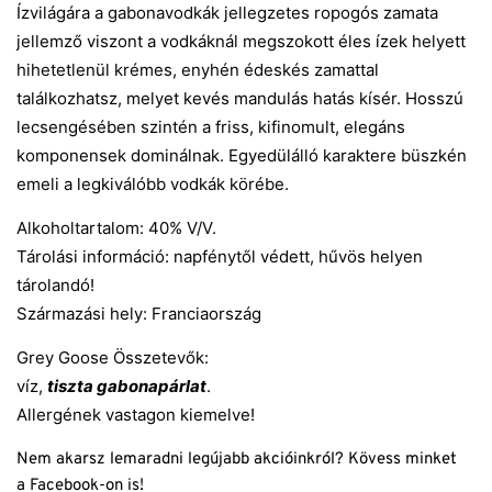
Ízvilágára a gabonavodkák jellegzetes ropogós zamata
jellemző viszont a vodkáknál megszokott éles ízek helyett
hihetetlenül krémes, enyhén édeskés zamattal
találkozhatsz, melyet kevés mandulás hatás kísér. Hosszú
lecsengésében szintén a friss, kifinomult, elegáns
komponensek dominálnak. Egyedülálló karaktere büszkén
emeli a legkiválóbb vodkák körébe.
Alkoholtartalom: 40% V/V.
Tárolási információ: napfénytől védett, hűvös helyen
tárolandó!
Származási hely: Franciaország
Grey Goose Összetevők:
víz,
tiszta gabonapárlat
.
Allergének vastagon kiemelve!
Nem akarsz lemaradni legújabb akcióinkról? Kövess minket
a
Facebook
-on is!