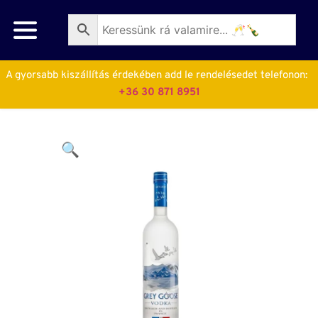
A gyorsabb kiszállítás érdekében add le rendelésedet telefonon:  
+36 30 871 8951
🔍