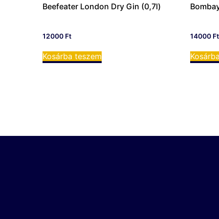
Beefeater London Dry Gin (0,7l)
Bombay 
12000
Ft
14000
F
Kosárba teszem
Kosárb