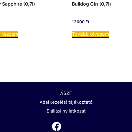
Sapphire (0,7l)
Bulldog Gin (0,7l)
t
12000
Ft
a teszem
Tovább olvasom
ÁSZF
Adatkezelési tájékoztató
Elállási nyilatkozat