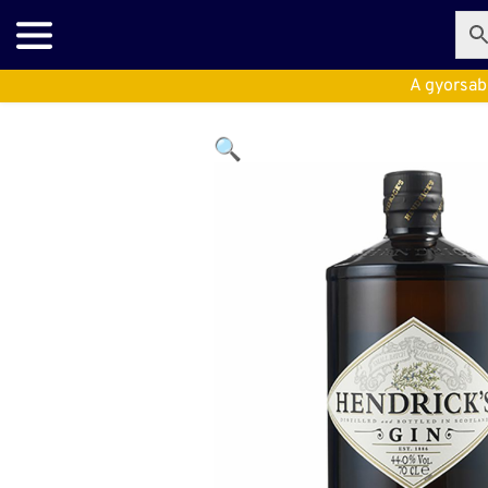
A gyorsabb
🔍