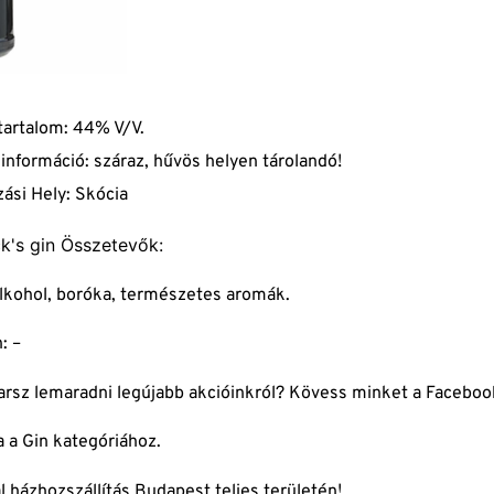
tartalom: 44% V/V.
 információ: száraz, hűvös helyen tárolandó!
ási Hely: Skócia
k's gin Összetevők:
 alkohol, boróka, természetes aromák.
: –
rsz lemaradni legújabb akcióinkról? Kövess minket a
Faceboo
a
a Gin kategóriához.
l házhozszállítás Budapest teljes területén!