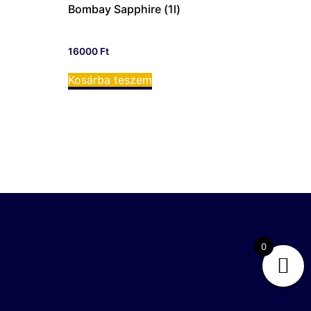
Bombay Sapphire (1l)
16000
Ft
Kosárba teszem
0