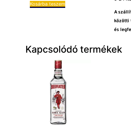
Kosárba teszem
A száll
közötti
és legf
Kapcsolódó termékek