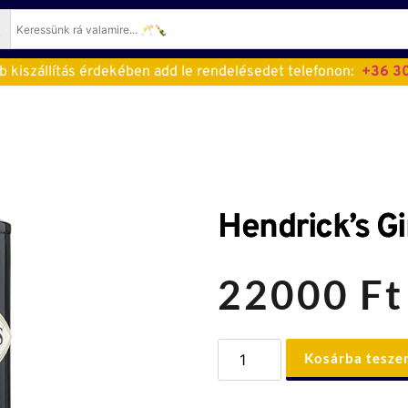
 kiszállítás érdekében add le rendelésedet telefonon:  
+36 30
Hendrick’s Gi
22000
Ft
Hendrick’s
Kosárba tesz
Gin
(0,7L)
mennyiség