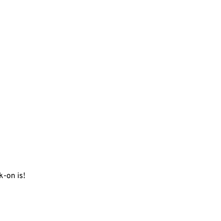
k
-on is!