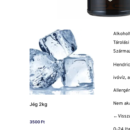
Alkohol
Tárolási
Származ
Hendric
ivóvíz,
Allergén
Nem aka
Jég 2kg
←Vissz
3500
Ft
0-24 Ita