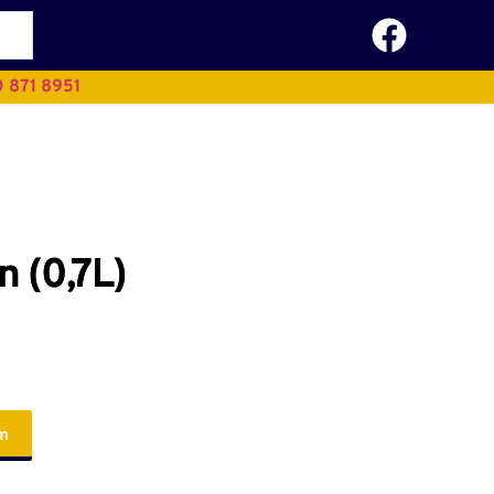
 871 8951
n (0,7L)
em