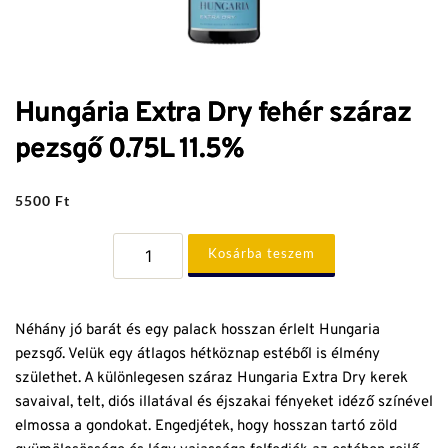
Hungária Extra Dry fehér száraz
pezsgő 0.75L 11.5%
5500
Ft
Hungária
Kosárba teszem
Extra
Dry
fehér
száraz
pezsgő
Néhány jó barát és egy palack hosszan érlelt Hungaria
0.75L
11.5%
pezsgő. Velük egy átlagos hétköznap estéből is élmény
mennyiség
születhet. A különlegesen száraz Hungaria Extra Dry kerek
savaival, telt, diós illatával és éjszakai fényeket idéző színével
elmossa a gondokat. Engedjétek, hogy hosszan tartó zöld