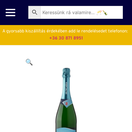
A gyorsabb kiszállítás érdekében add le rendelésedet telefonon:  
+36 30 871 8951
🔍