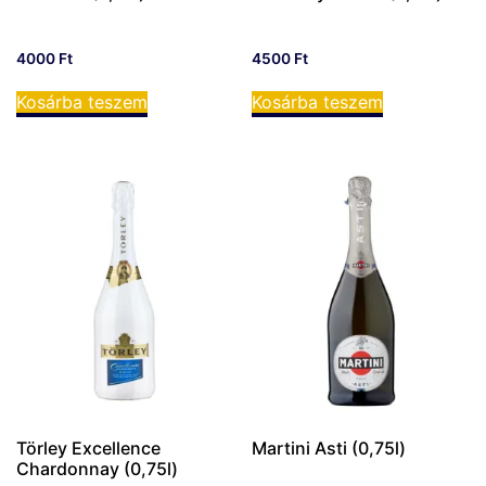
4000
Ft
4500
Ft
Kosárba teszem
Kosárba teszem
Törley Excellence
Martini Asti (0,75l)
Chardonnay (0,75l)