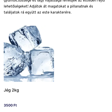
gyümölcsössége és lágy vajassága felfedjék az estében rejlő
lehetőségeket! Adjátok át magatokat a pillanatnak és
találjatok rá együtt az este karakterére.
Jég 2kg
3500
Ft