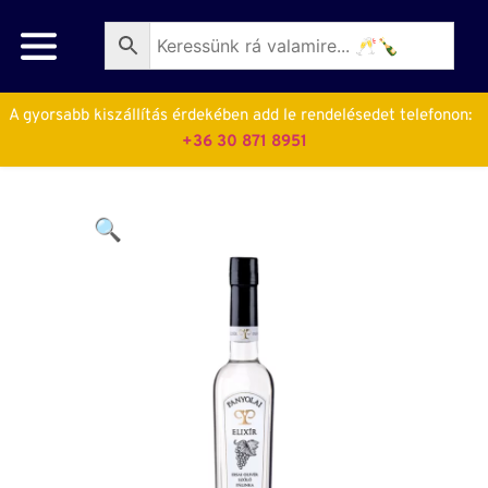
A gyorsabb kiszállítás érdekében add le rendelésedet telefonon:  
+36 30 871 8951
🔍