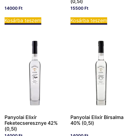
(0,5l)
14000
Ft
15500
Ft
Kosárba teszem
Kosárba teszem
Panyolai Elixír
Panyolai Elixír Birsalma
Feketecseresznye 42%
40% (0,5l)
(0,5l)
14000
Ft
14000
Ft