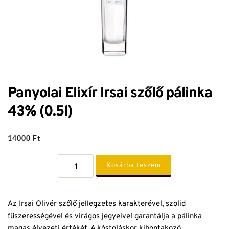
Panyolai Elixír Irsai szőlő pálinka
43% (0.5l)
14000
Ft
Panyolai
Kosárba teszem
Elixír
Irsai
szőlő
pálinka
43%
Az Irsai Olivér szőlő jellegzetes karakterével, szolid
(0.5l)
mennyiség
fűszerességével és virágos jegyeivel garantálja a pálinka
magas élvezeti értékét. A kóstoláskor kibontakozó