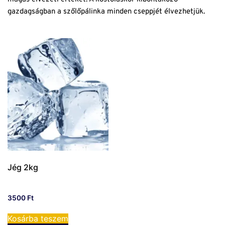
gazdagságban a szőlőpálinka minden cseppjét élvezhetjük.
Jég 2kg
3500
Ft
Kosárba teszem