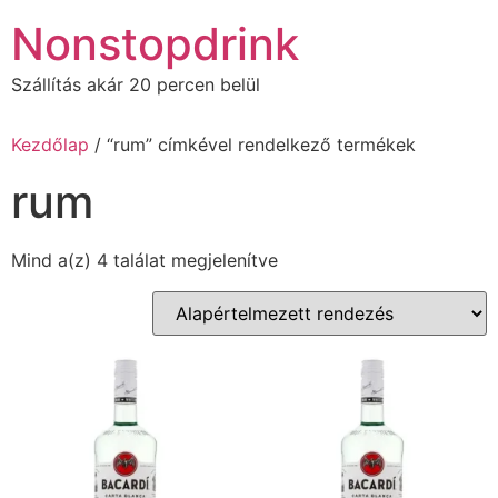
Ugrás
Nonstopdrink
a
tartalomhoz
Szállítás akár 20 percen belül
Kezdőlap
/ “rum” címkével rendelkező termékek
rum
Mind a(z) 4 találat megjelenítve