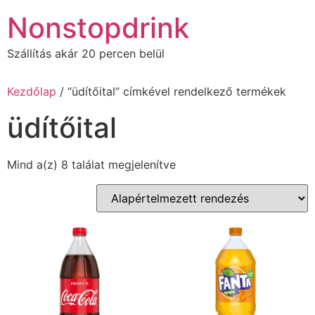
Ugrás
Nonstopdrink
a
tartalomhoz
Szállítás akár 20 percen belül
Kezdőlap
/ “üdítőital” címkével rendelkező termékek
üdítőital
Mind a(z) 8 találat megjelenítve