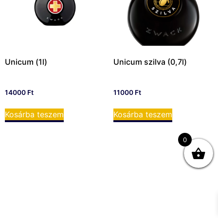
Unicum (1l)
Unicum szilva (0,7l)
14000
Ft
11000
Ft
Kosárba teszem
Kosárba teszem
0