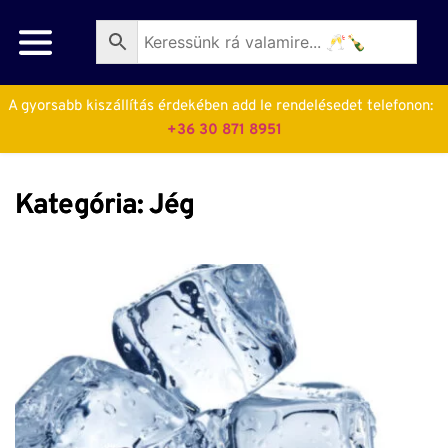
A gyorsabb kiszállítás érdekében add le rendelésedet telefonon:  
+36 30 871 8951
Kategória: Jég