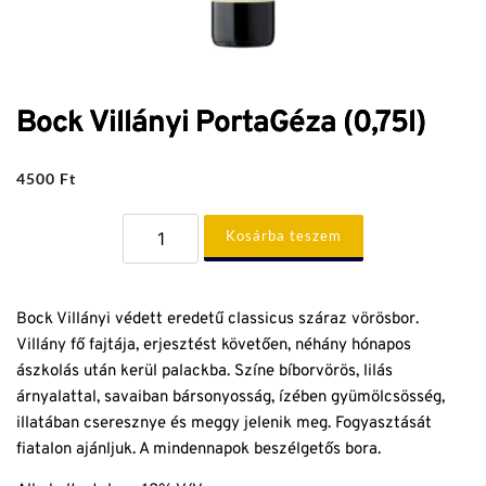
Bock Villányi PortaGéza (0,75l)
4500
Ft
Bock
Kosárba teszem
Villányi
PortaGéza
(0,75l)
mennyiség
Bock Villányi védett eredetű classicus száraz vörösbor.
Villány fő fajtája, erjesztést követően, néhány hónapos
ászkolás után kerül palackba. Színe bíborvörös, lilás
árnyalattal, savaiban bársonyosság, ízében gyümölcsösség,
illatában cseresznye és meggy jelenik meg. Fogyasztását
fiatalon ajánljuk. A mindennapok beszélgetős bora.