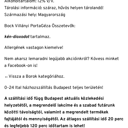
Alkoholtartalom: 12% V/V.
Tárolási információ: száraz, hűvös helyen tárolandó!
Származási hely: Magyarország
Bock Villányi PortaGéza Összetevők:
kén-dioxodot
tartalmaz.
Allergének vastagon kiemelve!
Nem akarsz lemaradni legújabb akcióinkról? Kövess minket
a
Facebook
-on is!
←Vissza
a Borok kategóriához.
0-24 Ital házhozszállítás Budapest teljes területén!
A szállítási idő függ Budapest aktuális közlekedési
helyzetétől, a megrendelő lakcíme és a szabad futárunk
közötti távolságtól, valamint a megrendelt termékek
fajtájától és mennyiségétől. Az átlagos szállítási idő 20 perc
és legfeljebb 120 perc időtartam is lehet!