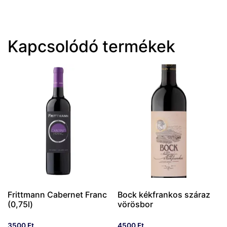
Kapcsolódó termékek
Frittmann Cabernet Franc
Bock kékfrankos száraz
(0,75l)
vörösbor
3500
Ft
4500
Ft