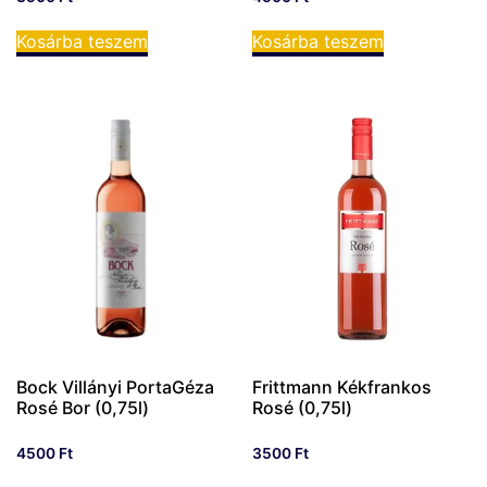
Kosárba teszem
Kosárba teszem
Bock Villányi PortaGéza
Frittmann Kékfrankos
Rosé Bor (0,75l)
Rosé (0,75l)
4500
Ft
3500
Ft