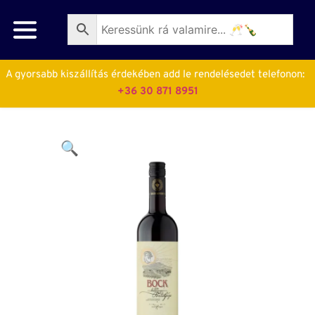
A gyorsabb kiszállítás érdekében add le rendelésedet telefonon:  
+36 30 871 8951
🔍