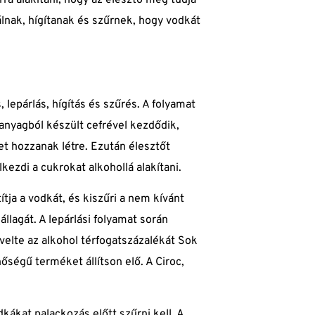
lálnak, hígítanak és szűrnek, hogy vodkát
 lepárlás, hígítás és szűrés. A folyamat
nyagból készült cefrével kezdődik,
t hozzanak létre. Ezután élesztőt
lkezdi a cukrokat alkohollá alakítani.
ítja a vodkát, és kiszűri a nem kívánt
lagát. A lepárlási folyamat során
velte az alkohol térfogatszázalékát Sok
őségű terméket állítson elő. A Ciroc,
kákat palackozás előtt szűrni kell. A