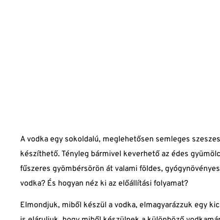
A vodka egy sokoldalú, meglehetősen semleges szeszes i
készíthető. Tényleg bármivel keverhető az édes gyümölc
fűszeres gyömbérsörön át valami földes, gyógynövényes 
vodka? És hogyan néz ki az előállítási folyamat?
Elmondjuk, miből készül a vodka, elmagyarázzuk egy kicsi