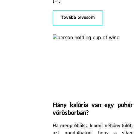
[…]
Tovább olvasom
Hány kalória van egy pohár
vörösborban?
Ha megpróbálsz leadni néhány kilót,
azt gondolhatod, hogy a siker