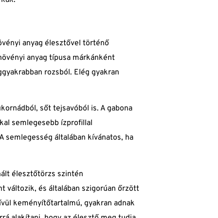
rkák.
vényi anyag élesztővel történő
lt növényi anyag típusa márkánként
ggyakrabban rozsból. Elég gyakran
kornádból, sőt tejsavóból is. A gabona
al semlegesebb ízprofillal
A semlegesség általában kívánatos, ha
ált élesztőtörzs szintén
 változik, és általában szigorúan őrzött
kívül keményítőtartalmú, gyakran adnak
á alakítani, hogy az élesztő meg tudja