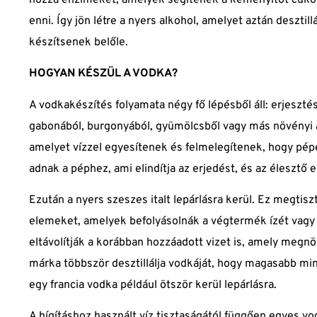
enni. Így jön létre a nyers alkohol, amelyet aztán desztil
készítsenek belőle.
HOGYAN KÉSZÜL A VODKA?
A vodkakészítés folyamata négy fő lépésből áll: erjesztés,
gabonából, burgonyából, gyümölcsből vagy más növényi a
amelyet vízzel egyesítenek és felmelegítenek, hogy pépe
adnak a péphez, ami elindítja az erjedést, és az élesztő e
Ezután a nyers szeszes italt lepárlásra kerül. Ez megtiszt
elemeket, amelyek befolyásolnák a végtermék ízét vagy ál
eltávolítják a korábban hozzáadott vizet is, amely megnö
márka többször desztillálja vodkáját, hogy magasabb min
egy francia vodka például ötször kerül lepárlásra.
A hígításhoz használt víz tisztaságától függően egyes vod