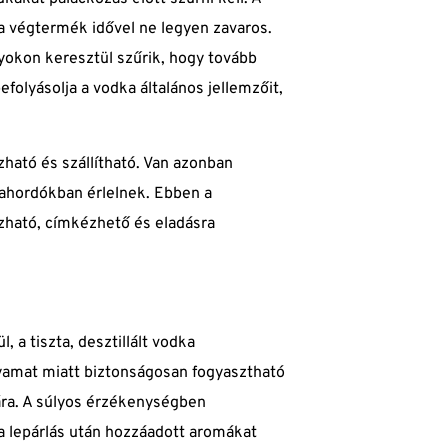
 a végtermék idővel ne legyen zavaros.
yokon keresztül szűrik, hogy tovább
efolyásolja a vodka általános jellemzőit,
zható és szállítható. Van azonban
yfahordókban érlelnek. Ebben a
zható, címkézhető és eladásra
 a tiszta, desztillált vodka
lyamat miatt biztonságosan fogyasztható
ra. A súlyos érzékenységben
 a lepárlás után hozzáadott aromákat