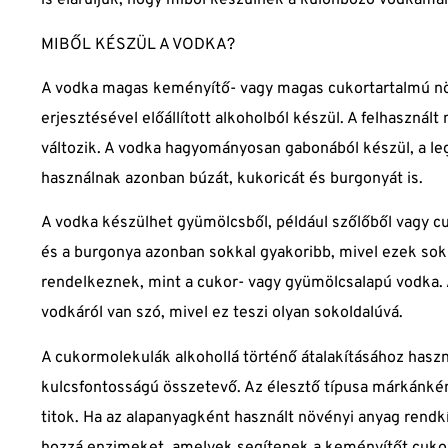
is eláruljuk, hogy miből készülnek a különböző vodkamá
MIBŐL KÉSZÜL A VODKA?
A vodka magas keményítő- vagy magas cukortartalmú nö
erjesztésével előállított alkoholból készül. A felhaszná
változik. A vodka hagyományosan gabonából készül, a le
használnak azonban búzát, kukoricát és burgonyát is.
A vodka készülhet gyümölcsből, például szőlőből vagy cu
és a burgonya azonban sokkal gyakoribb, mivel ezek sokk
rendelkeznek, mint a cukor- vagy gyümölcsalapú vodka. 
vodkáról van szó, mivel ez teszi olyan sokoldalúvá.
A cukormolekulák alkohollá történő átalakításához haszn
kulcsfontosságú összetevő. Az élesztő típusa márkánként
titok. Ha az alapanyagként használt növényi anyag rend
hozzá enzimeket, amelyek segítenek a keményítőt cukorr