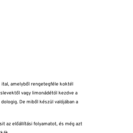
tal, amelyből rengetegféle koktél
slevektől vagy limonádétól kezdve a
dologig. De miből készül valójában a
t az előállítási folyamatot, és még azt