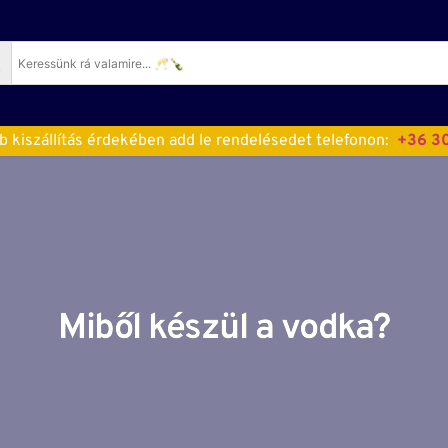
 kiszállítás érdekében add le rendelésedet telefonon:  
+36 30
Miből készül a vodka?