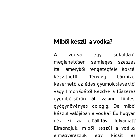
Miből készül a vodka?
A vodka egy sokoldalú,
meglehetősen semleges szeszes
ital, amelyből rengetegféle koktél
készíthető. Tényleg bármivel
keverhető az édes gyümölcslevektől
vagy limonádétól kezdve a fűszeres
gyömbérsörön át valami földes,
gyógynövényes dologig. De miből
készül valójában a vodka? És hogyan
néz ki az előállítási folyamat?
Elmondjuk, miből készül a vodka,
elmagyarázzuk egy kicsit az