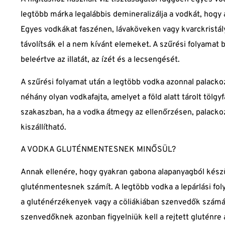
legtöbb márka legalábbis demineralizálja a vodkát, hogy
Egyes vodkákat faszénen, lávaköveken vagy kvarckristál
távolítsák el a nem kívánt elemeket. A szűrési folyamat b
beleértve az illatát, az ízét és a lecsengését.
A szűrési folyamat után a legtöbb vodka azonnal palacko
néhány olyan vodkafajta, amelyet a föld alatt tárolt tölg
szakaszban, ha a vodka átmegy az ellenőrzésen, palacko
kiszállítható.
A VODKA GLUTÉNMENTESNEK MINŐSÜL?
Annak ellenére, hogy gyakran gabona alapanyagból készül,
gluténmentesnek számít. A legtöbb vodka a lepárlási fo
a gluténérzékenyek vagy a cöliákiában szenvedők számá
szenvedőknek azonban figyelniük kell a rejtett gluténre